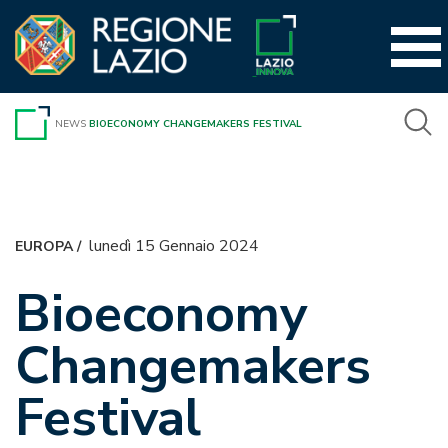
Vai
al
contenuto
NEWS
BIOECONOMY CHANGEMAKERS FESTIVAL
lunedì 15 Gennaio 2024
EUROPA
/
Bioeconomy
Changemakers
Festival