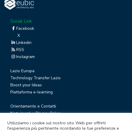
Social Link
Facebook
X
Linkedin
RSS
Instagram
Lazio Europa
Technology Transfer Lazio
Boost your Ideas
Piattaforma e-learning
Orientamento e Contatti
Note legali e Privacy Policy
Privacy Newsletter
Utilizziamo i cookie sul nostro sito Web per offrirti
Società trasparente
l'esperienza più pertinente ricordando le tue preferenze e