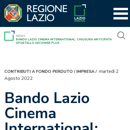
Vai
al
contenuto
NEWS
BANDO LAZIO CINEMA INTERNATIONAL: CHIUSURA ANTICIPATA
SPORTELLO GECOWEB PLUS
martedì 2
CONTRIBUTI A FONDO PERDUTO
/
IMPRESA
/
Agosto 2022
Bando Lazio
Cinema
International: