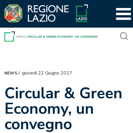
Vai
al
contenuto
NEWS
CIRCULAR & GREEN ECONOMY, UN CONVEGNO
giovedì 22 Giugno 2017
NEWS
/
Circular & Green
Economy, un
convegno