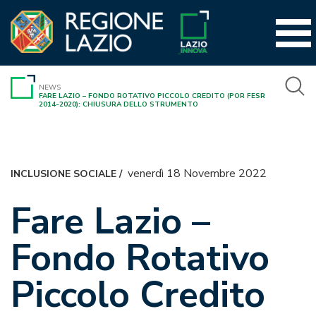
Vai
al
contenuto
NEWS
FARE LAZIO – FONDO ROTATIVO PICCOLO CREDITO (POR FESR
2014-2020): CHIUSURA DELLO STRUMENTO
venerdì 18 Novembre 2022
INCLUSIONE SOCIALE
/
Fare Lazio –
Fondo Rotativo
Piccolo Credito