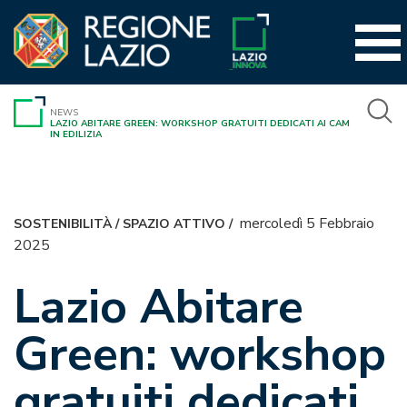
Vai
al
contenuto
NEWS
LAZIO ABITARE GREEN: WORKSHOP GRATUITI DEDICATI AI CAM
IN EDILIZIA
mercoledì 5 Febbraio
SOSTENIBILITÀ
/
SPAZIO ATTIVO
/
2025
Lazio Abitare
Green: workshop
gratuiti dedicati