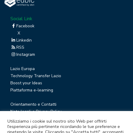
Social Link
Facebook
X
Linkedin
RSS
Instagram
Lazio Europa
Technology Transfer Lazio
Boost your Ideas
Piattaforma e-learning
Orientamento e Contatti
Note legali e Privacy Policy
Privacy Newsletter
Utilizziamo i cookie sul nostro sito Web per offrirti
Società trasparente
l'esperienza più pertinente ricordando le tue preferenze e
ripetendo le visite. Cliccando su "Accetta tutti", acconsenti
Whistleblowing