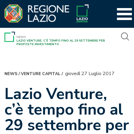
Vai
al
contenuto
NEWS
LAZIO VENTURE, C’È TEMPO FINO AL 29 SETTEMBRE PER
PROPOSTE INVESTIMENTO
giovedì 27 Luglio 2017
NEWS
/
VENTURE CAPITAL
/
Lazio Venture,
c’è tempo fino al
29 settembre per