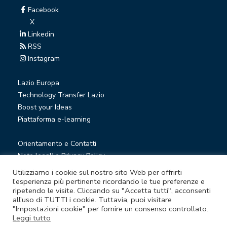
Facebook
X
Linkedin
RSS
Instagram
Lazio Europa
Technology Transfer Lazio
Boost your Ideas
Piattaforma e-learning
Orientamento e Contatti
Note legali e Privacy Policy
Privacy Newsletter
Utilizziamo i cookie sul nostro sito Web per offrirti
Società trasparente
l'esperienza più pertinente ricordando le tue preferenze e
ripetendo le visite. Cliccando su "Accetta tutti", acconsenti
Whistleblowing
all'uso di TUTTI i cookie. Tuttavia, puoi visitare
"Impostazioni cookie" per fornire un consenso controllato.
Leggi tutto
© Lazio Innova S.p.A. società soggetta a direzione e