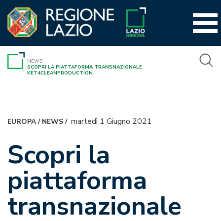
Vai
al
contenuto
NEWS
SCOPRI LA PIATTAFORMA TRANSNAZIONALE
KET4CLEANPRODUCTION
martedì 1 Giugno 2021
EUROPA
/
NEWS
/
Scopri la
piattaforma
transnazionale