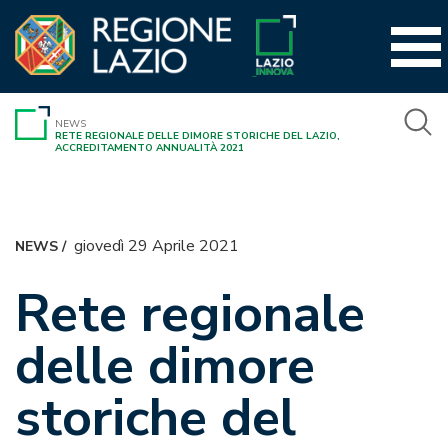
Vai
al
contenuto
NEWS
RETE REGIONALE DELLE DIMORE STORICHE DEL LAZIO,
ACCREDITAMENTO ANNUALITÀ 2021
giovedì 29 Aprile 2021
NEWS
/
Rete regionale
delle dimore
storiche del