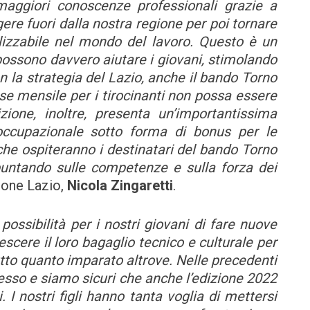
 maggiori conoscenze professionali grazie a
ere fuori dalla nostra regione per poi tornare
izzabile nel mondo del lavoro. Questo è un
possono davvero aiutare i giovani, stimolando
 la strategia del Lazio, anche il bando Torno
se mensile per i tirocinanti non possa essere
ione, inoltre, presenta un’importantissima
 occupazionale sotto forma di bonus per le
che ospiteranno i destinatari del bando Torno
puntando sulle competenze e sulla forza dei
gione Lazio,
Nicola Zingaretti
.
ossibilità per i nostri giovani di fare nuove
scere il loro bagaglio tecnico e culturale per
rutto quanto imparato altrove. Nelle precedenti
esso e siamo sicuri che anche l’edizione 2022
I nostri figli hanno tanta voglia di mettersi