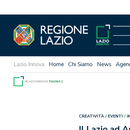
Vai
al
contenuto
Home
Chi Siamo
News
Agen
#LAZIOINNOVA
PAGINA 2
CREATIVITÀ
EVENTI
I
Il Lazio ad 