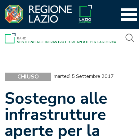
Vai
al
contenuto
BANDI
SOSTEGNO ALLE INFRASTRUTTURE APERTE PER LA RICERCA
CHIUSO
martedì 5 Settembre 2017
Sostegno alle
infrastrutture
aperte per la