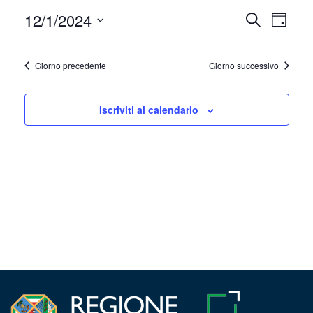
Dicembre
12/1/2024
Event
Eventi
Cerca
Giorno
1,
Viste
Seleziona
Ricerca
la
Navig
2024
Giorno precedente
Giorno successivo
e
data.
viste
Iscriviti al calendario
Navigazi