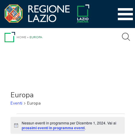
Vai
al
contenuto
HOME
»
EUROPA
Europa
Eventi
Europa
Eventi
Nessun eventi in programma per Dicembre 1, 2024. Vai ai
Notice
for
prossimi eventi in programma eventi
.