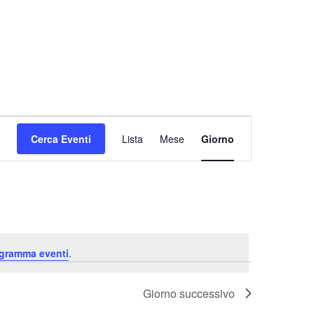
Evento
Cerca Eventi
Lista
Mese
Giorno
Viste
Navigazione
ogramma eventi
.
Giorno successivo