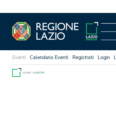
Vai
al
contenuto
Calendario Eventi
Registrati
Login
HOME
»
EUROPA