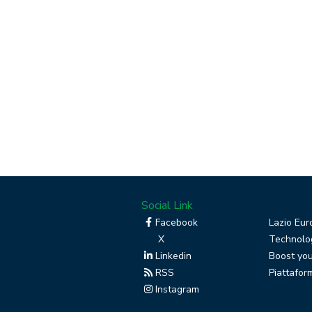
Social Link
Facebook
Lazio Eur
X
Technolog
Linkedin
Boost you
RSS
Piattafor
Instagram