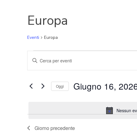
Europa
Eventi
Europa
Eventi
Eventi
Inserisci
for
Parola
Ricerca
Chiave.
Giugno
e
Cerca
Giugno 16, 202
Oggi
16,
Eventi
viste
per
Seleziona
2026
Navigazione
Parola
la
Chiave.
data.
Nessun eve
Giorno precedente