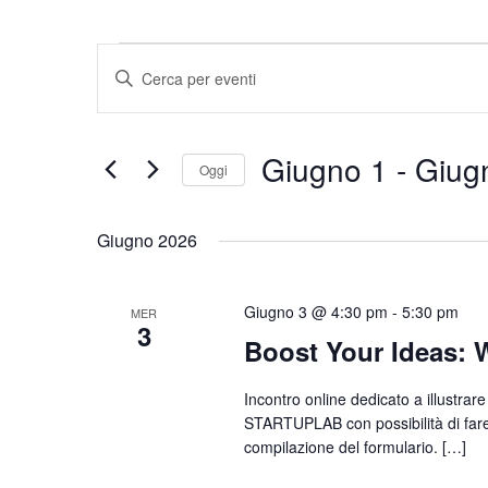
Eventi
Eventi
Inserisci
Parola
Ricerca
Chiave.
e
Cerca
Giugno 1
 - 
Giug
Oggi
Eventi
viste
per
Seleziona
Navigazione
Parola
la
Giugno 2026
Chiave.
data.
Giugno 3 @ 4:30 pm
-
5:30 pm
MER
3
Boost Your Ideas: 
Incontro online dedicato a illustrare 
STARTUPLAB con possibilità di fare
compilazione del formulario. […]