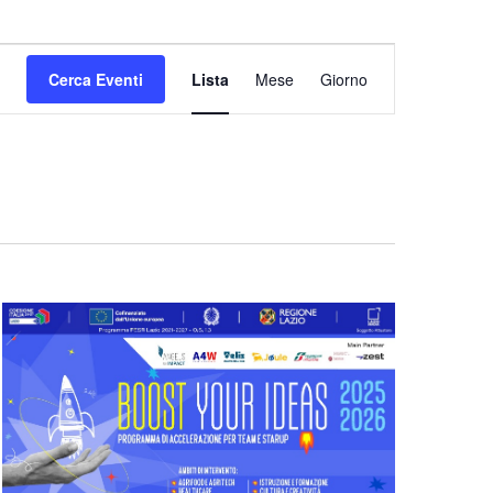
Evento
Cerca Eventi
Lista
Mese
Giorno
Viste
Navigazione