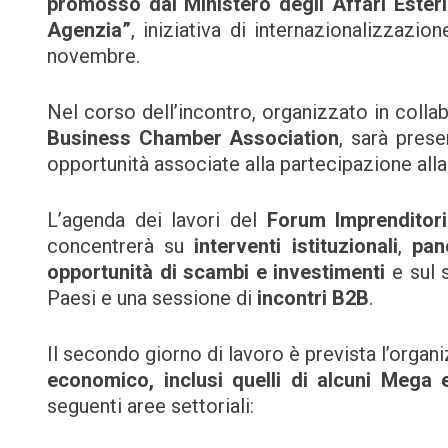
promosso dal
Ministero degli Affari Ester
Agenzia”
, iniziativa di internazionalizzaz
novembre.
Nel corso dell’incontro, organizzato in colla
Business Chamber Association
, sarà pres
opportunità associate alla partecipazione all
L’agenda dei lavori del
Forum Imprenditori
concentrerà su
interventi istituzionali
,
pane
opportunità di scambi e investimenti
e sul 
Paesi e una sessione di
incontri B2B
.
Il secondo giorno di lavoro è prevista l’organ
economico, inclusi quelli di alcuni Mega 
seguenti aree settoriali: