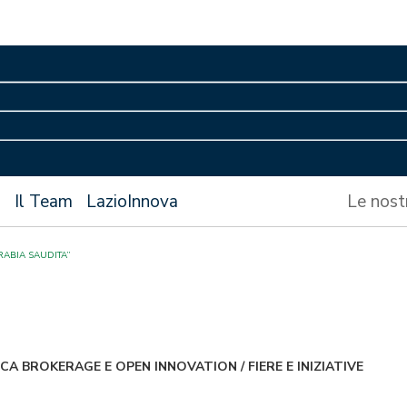
s
Il Team
LazioInnova
Le nost
ARABIA SAUDITA”
CA BROKERAGE E OPEN INNOVATION
/
FIERE E INIZIATIVE