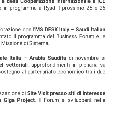
i e della Cooperazione Internazionale
e ICE
ione in programma a Ryad il prossimo 25 e 26
borazione con l’
MS DESK Italy – Saudi Italian
entato il programma del Business Forum e le
a Missione di Sistema.
ale Italia – Arabia Saudita
di novembre si
l settoriali
, approfondimenti in plenaria su
sostegno al partenariato economico tra i due
izzazione di
Site Visit presso siti di interesse
e Giga Project
. Il Forum si svilupperà nelle