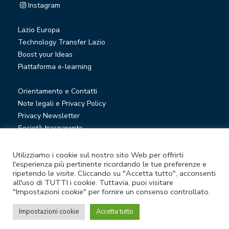
Instagram
Lazio Europa
Technology Transfer Lazio
Boost your Ideas
Piattaforma e-learning
Orientamento e Contatti
Note legali e Privacy Policy
Privacy Newsletter
Società trasparente
Whistleblowing
Utilizziamo i cookie sul nostro sito Web per offrirti
l'esperienza più pertinente ricordando le tue preferenze e
© Lazio Innova S.p.A. società soggetta a direzione e
ripetendo le visite. Cliccando su "Accetta tutto", acconsenti
all'uso di TUTTI i cookie. Tuttavia, puoi visitare
coordinamento della Regione Lazio
"Impostazioni cookie" per fornire un consenso controllato.
Sede legale Via Marco Aurelio 26 A - 00184 Roma
Partita Iva e Codice fiscale 05950941004 - Rea RM-938517 -
Impostazioni cookie
Accetta tutto
Capitale sociale € 48.927.354,56 i.v.