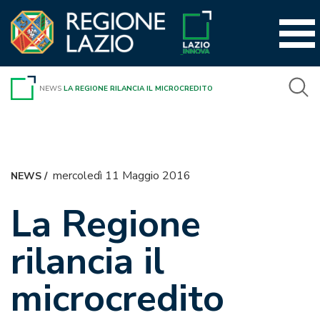
Vai
al
contenuto
NEWS
LA REGIONE RILANCIA IL MICROCREDITO
mercoledì 11 Maggio 2016
NEWS
/
La Regione
rilancia il
microcredito