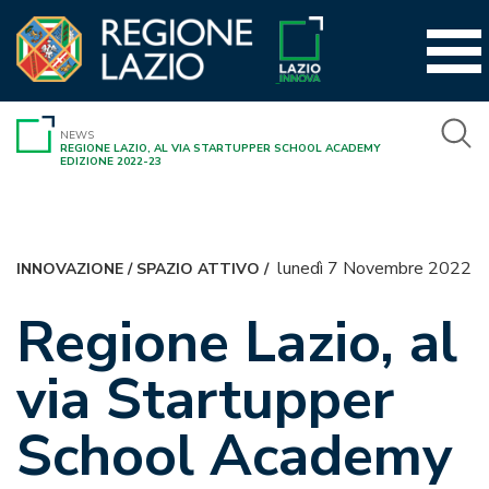
Vai
al
contenuto
NEWS
REGIONE LAZIO, AL VIA STARTUPPER SCHOOL ACADEMY
EDIZIONE 2022-23
lunedì 7 Novembre 2022
INNOVAZIONE
/
SPAZIO ATTIVO
/
Regione Lazio, al
via Startupper
School Academy