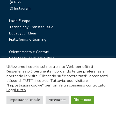
RSS
Instagram
Lazio Europa
Technology Transfer Lazio
Boost your Ideas
Piattaforma e-learning
Orientamento e Contatti
Note legali e Privacy Policy
Privacy Newsletter
Utilizziamo i cookie sul nostro sito Web per offrirti
Società trasparente
l'esperienza più pertinente ricordando le tue preferenze e
ripetendo le visite. Cliccando su "Accetta tutti", acconsenti
Whistleblowing
all'uso di TUTTI i cookie. Tuttavia, puoi visitare
"Impostazioni cookie" per fornire un consenso controllato.
Leggi tutto
© Lazio Innova S.p.A. società soggetta a direzione e
coordinamento della Regione Lazio
Impostazioni cookie
Accetta tutti
Rifiuta tutto
Sede legale Via Marco Aurelio 26 A - 00184 Roma
Partita Iva e Codice fiscale 05950941004 - Rea RM-938517 -
Capitale sociale € 48.927.354,56 i.v.