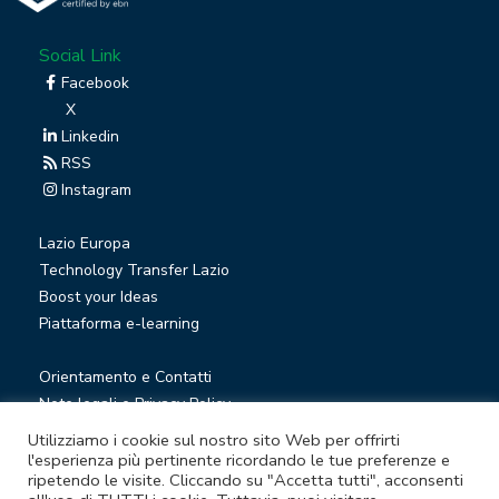
Social Link
Facebook
X
Linkedin
RSS
Instagram
Lazio Europa
Technology Transfer Lazio
Boost your Ideas
Piattaforma e-learning
Orientamento e Contatti
Note legali e Privacy Policy
Privacy Newsletter
Utilizziamo i cookie sul nostro sito Web per offrirti
Società trasparente
l'esperienza più pertinente ricordando le tue preferenze e
ripetendo le visite. Cliccando su "Accetta tutti", acconsenti
Whistleblowing