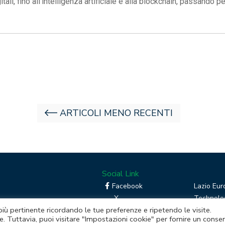
gitali, fino all’intelligenza artificiale e alla blockchain, passando 
ARTICOLI MENO RECENTI
Social Link
Facebook
Lazio Eur
X
Technolog
 più pertinente ricordando le tue preferenze e ripetendo le visite.
Linkedin
Boost you
e. Tuttavia, puoi visitare "Impostazioni cookie" per fornire un conse
RSS
Piattafor