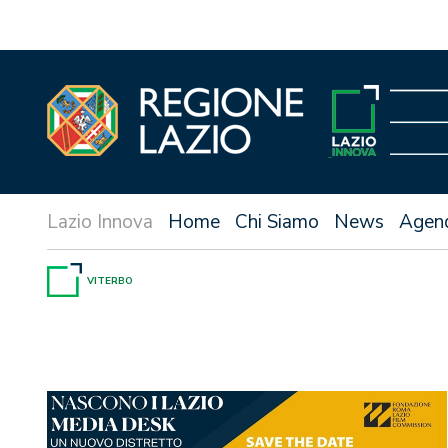
Vai
al
contenuto
Home
Chi Siamo
News
Agen
VITERBO