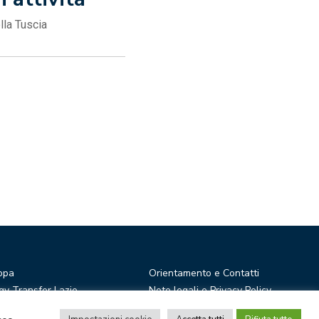
ella Tuscia
opa
Orientamento e Contatti
y Transfer Lazio
Note legali e Privacy Policy
r Ideas
Privacy Newsletter