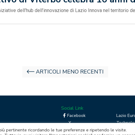
niziative dell’hub dell’innovazione di Lazio Innova nel territorio d
ARTICOLI MENO RECENTI
Social Link
Facebook
Lazio Eur
X
Technolog
 più pertinente ricordando le tue preferenze e ripetendo le visite.
Linkedin
Boost you