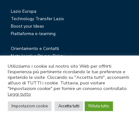
Lazio Europa
Technology Transfer Lazio
Boost your Ideas
Piattaforma e-learning
Orientamento e Contatti
Note legali e Privacy Policy
Privacy Newsletter
Utilizziamo i cookie sul nostro sito Web per offrirti
Società trasparente
l'esperienza più pertinente ricordando le tue preferenze e
ripetendo le visite. Cliccando su "Accetta tutti", acconsenti
Whistleblowing
all'uso di TUTTI i cookie. Tuttavia, puoi visitare
"Impostazioni cookie" per fornire un consenso controllato.
Leggi tutto
© Lazio Innova S.p.A. società soggetta a direzione e
coordinamento della Regione Lazio
Impostazioni cookie
Accetta tutti
Rifiuta tutto
Sede legale Via Marco Aurelio 26 A - 00184 Roma
Partita Iva e Codice fiscale 05950941004 - Rea RM-938517 -
Capitale sociale € 48.927.354,56 i.v.