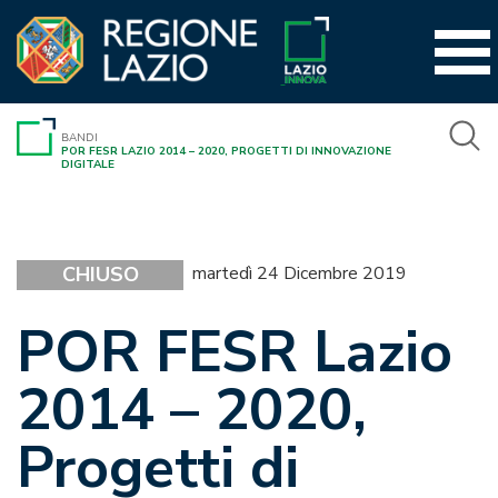
Vai
al
contenuto
BANDI
POR FESR LAZIO 2014 – 2020, PROGETTI DI INNOVAZIONE
DIGITALE
CHIUSO
martedì 24 Dicembre 2019
POR FESR Lazio
2014 – 2020,
Progetti di