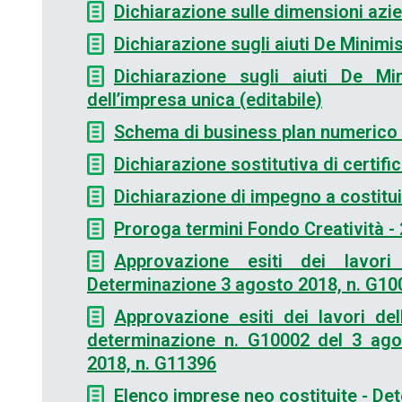
Dichiarazione sulle dimensioni azie
Dichiarazione sugli aiuti De Minimis
Dichiarazione sugli aiuti De Mi
dell’impresa unica (editabile)
Schema di business plan numerico (
Dichiarazione sostitutiva di certifi
Dichiarazione di impegno a costitui
Proroga termini Fondo Creatività -
Approvazione esiti dei lavor
Determinazione 3 agosto 2018, n. G10
Approvazione esiti dei lavori de
determinazione n. G10002 del 3 ago
2018, n. G11396
Elenco imprese neo costituite - D