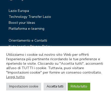
Lazio Europa
Technology Transfer Lazio
Boost your Ideas
Piattaforma e-learning
Orientamento e Contatti
Note legali e Privacy Policy
Privacy Newsletter
Utilizziamo i cookie sul nostro sito Web per offrirti
Società trasparente
l'esperienza più pertinente ricordando le tue preferenze e
ripetendo le visite. Cliccando su "Accetta tutti", acconsenti
Whistleblowing
all'uso di TUTTI i cookie. Tuttavia, puoi visitare
"Impostazioni cookie" per fornire un consenso controllato.
Leggi tutto
© Lazio Innova S.p.A. società soggetta a direzione e
coordinamento della Regione Lazio
Impostazioni cookie
Accetta tutti
Rifiuta tutto
Sede legale Via Marco Aurelio 26 A - 00184 Roma
Partita Iva e Codice fiscale 05950941004 - Rea RM-938517 -
Capitale sociale € 48.927.354,56 i.v.