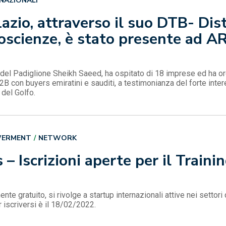
RNAZIONALI
azio, attraverso il suo DTB- Dis
Bioscienze, è stato presente ad
o del Padiglione Sheikh Saeed, ha ospitato di 18 imprese ed ha or
B2B con buyers emiratini e sauditi, a testimonianza del forte inte
 del Golfo.
WERMENT
NETWORK
 – Iscrizioni aperte per il Train
e gratuito, si rivolge a startup internazionali attive nei settori
r iscriversi è il 18/02/2022.