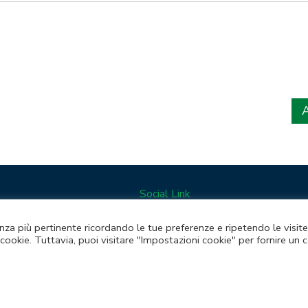
Social Link
Facebook
Lazio Eur
ienza più pertinente ricordando le tue preferenze e ripetendo le visite
X
Technolog
cookie. Tuttavia, puoi visitare "Impostazioni cookie" per fornire un
Linkedin
Boost you
RSS
Piattafor
Instagram