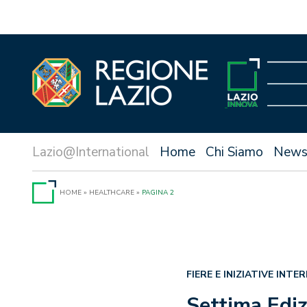
Vai
al
contenuto
Home
Chi Siamo
New
HOME
»
HEALTHCARE
»
PAGINA 2
FIERE E INIZIATIVE INTE
Settima Ediz