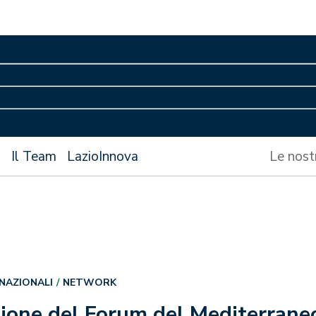
s
Il Team
LazioInnova
Le nost
RNAZIONALI
NETWORK
ione del Forum del Mediterraneo