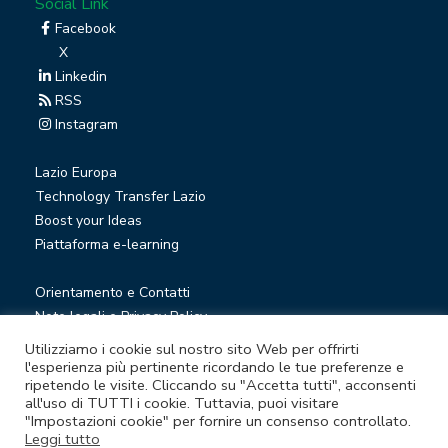
Social Link
Facebook
X
Linkedin
RSS
Instagram
Lazio Europa
Technology Transfer Lazio
Boost your Ideas
Piattaforma e-learning
Orientamento e Contatti
Note legali e Privacy Policy
Privacy Newsletter
Utilizziamo i cookie sul nostro sito Web per offrirti
Società trasparente
l'esperienza più pertinente ricordando le tue preferenze e
ripetendo le visite. Cliccando su "Accetta tutti", acconsenti
Whistleblowing
all'uso di TUTTI i cookie. Tuttavia, puoi visitare
"Impostazioni cookie" per fornire un consenso controllato.
Leggi tutto