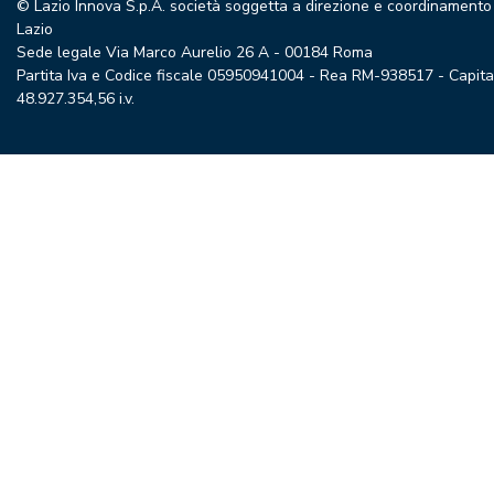
© Lazio Innova S.p.A. società soggetta a direzione e coordinamento
Lazio
Sede legale Via Marco Aurelio 26 A - 00184 Roma
Partita Iva e Codice fiscale 05950941004 - Rea RM-938517 - Capita
48.927.354,56 i.v.