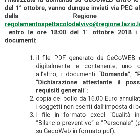
del 1° ottobre, vanno dunque inviati via PEC all
della Regione La
regolamentospettacolodalvivo@regione.lazio.le
entro le ore 18:00 del 1° ottobre 2018 i 
documenti
:
il file PDF generato da GeCoWEB d
digitalmente e contenente, uno d
all’altro, i documenti “
Domanda
”, “
“
Dichiarazione attestante il pos
requisiti generali
”;
copia del bollo da 16,00 Euro annullat
i soggetti non esenti dall’imposta di b
i file in formato excel “Qualità ind
“Bilancio preventivo” e “Personale” (g
su GecoWeb in formato pdf).