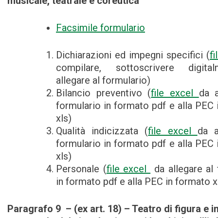
musicale, teatrale e coreutica
Facsimile formulario
Dichiarazioni ed impegni specifici (
f
compilare, sottoscrivere digit
allegare al formulario)
Bilancio preventivo (
file excel
da a
formulario in formato pdf e alla PEC 
xls)
Qualità indicizzata (
file excel
da a
formulario in formato pdf e alla PEC 
xls)
Personale (
file excel
da allegare al 
in formato pdf e alla PEC in formato x
Paragrafo 9 – (ex art. 18) – Teatro di figura e in