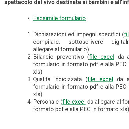
spettacolo dal vivo destinate ai bambini e all’in
Facsimile formulario
Dichiarazioni ed impegni specifici (
f
compilare, sottoscrivere digit
allegare al formulario)
Bilancio preventivo (
file excel
da al
formulario in formato pdf e alla PEC 
xls)
Qualità indicizzata (
file excel
da al
formulario in formato pdf e alla PEC 
xls)
Personale (
file excel
da allegare al fo
formato pdf e alla PEC in formato xls