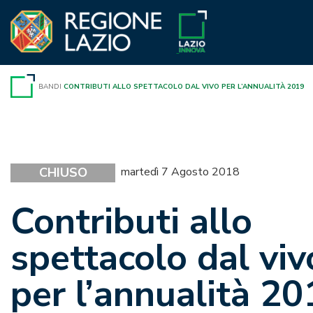
Vai
al
contenuto
BANDI
CONTRIBUTI ALLO SPETTACOLO DAL VIVO PER L’ANNUALITÀ 2019
CHIUSO
martedì 7 Agosto 2018
Contributi allo
spettacolo dal viv
per l’annualità 20