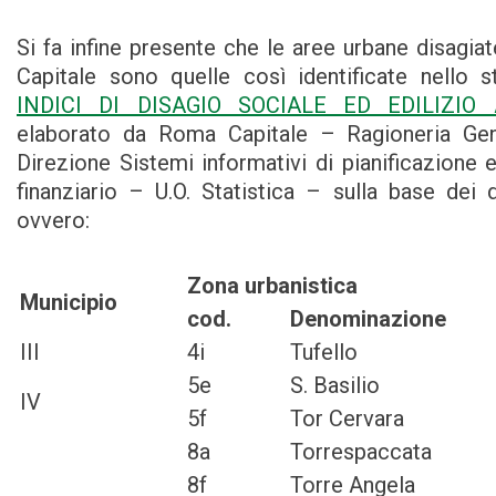
Si fa infine presente che le aree urbane disagia
Capitale sono quelle così identificate nello s
INDICI DI DISAGIO SOCIALE ED EDILIZI
elaborato da Roma Capitale – Ragioneria Gen
Direzione Sistemi informativi di pianificazione 
finanziario – U.O. Statistica – sulla base dei d
ovvero:
Zona urbanistica
Municipio
cod.
Denominazione
III
4i
Tufello
5e
S. Basilio
IV
5f
Tor Cervara
8a
Torrespaccata
8f
Torre Angela