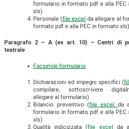
formulario in formato pdf e alla PEC 
xls)
Personale (
file excel
da allegare al fo
formato pdf e alla PEC in formato xls
Paragrafo 2 – A (ex art. 10) – Centri di p
teatrale
Facsimile formulario
Dichiarazioni ed impegni specifici (
f
compilare, sottoscrivere digit
allegare al formulario)
Bilancio preventivo (
file excel
da a
formulario in formato pdf e alla PEC 
xls)
Qualità indicizzata (
file excel
da a