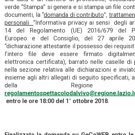
verde “Stampa” si genera e si stampa un file con
documenti, la “
domanda di contributo
”,
trattamen
personali
“Informativa privacy ai sensi degli ar
14 del Regolamento (UE) 2016/679 del P
Europeo e del Consiglio, del 27 aprile 2
“dichiarazione attestante il possesso dei requisiti
l’intero file deve essere firmato digitalme
elettronica certificata), barrato nelle caselle di
nella sezione relativa alle dichiarazioni e invia
insieme agli altri allegati di seguito specificati, a
della Regione La
regolamentospettacolodalvivo@regione.lazio.le
entro le ore 18:00 del 1° ottobre 2018
.
Finalizzata la domanda su GeCoWEB entro le 