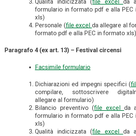
Qualità indicizzata (
file excel
da a
formulario in formato pdf e alla PEC 
xls)
Personale (
file excel
da allegare al fo
formato pdf e alla PEC in formato xls
Paragrafo 4 (ex art. 13) – Festival circensi
Facsimile formulario
Dichiarazioni ed impegni specifici (
f
compilare, sottoscrivere digit
allegare al formulario)
Bilancio preventivo (
file excel
da a
formulario in formato pdf e alla PEC 
xls)
Qualità indicizzata (
file excel
da a