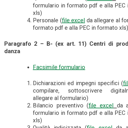
formulario in formato pdf e alla PEC 
xls)
Personale (
file excel
da allegare al fo
formato pdf e alla PEC in formato xls
Paragrafo 2 – B- (ex art. 11) Centri di pro
danza
Facsimile formulario
Dichiarazioni ed impegni specifici (
f
compilare, sottoscrivere digit
allegare al formulario)
Bilancio preventivo (
file excel
da a
formulario in formato pdf e alla PEC 
xls)
Qualità indicizzata (
file excel
da a