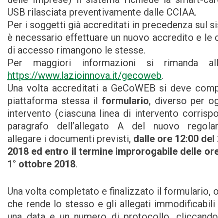
USB rilasciata preventivamente dalle CCIAA.
Per i soggetti già accreditati in precedenza sul 
è necessario effettuare un nuovo accredito e le 
di accesso rimangono le stesse.
Per maggiori informazioni si rimanda al
https://www.lazioinnova.it/gecoweb
.
Una volta accreditati a GeCoWEB si deve compi
piattaforma stessa il
formulario
, diverso per og
intervento (ciascuna linea di intervento corrisp
paragrafo dell’allegato A del nuovo regola
allegare i documenti previsti,
dalle
ore 12:00 del
2018
ed entro il termine improrogabile delle
ore
1° ottobre 2018
.
Una volta completato e finalizzato il formulario,
che rende lo stesso e gli allegati immodificabil
una data e un numero di protocollo, cliccando