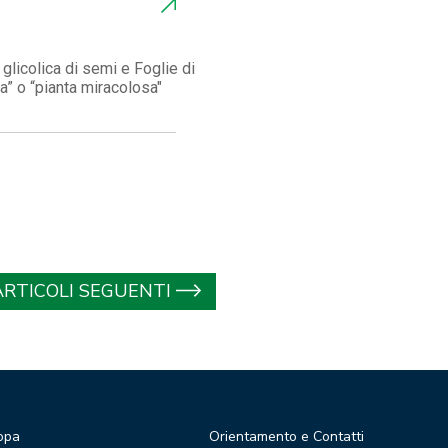
 glicolica di semi e Foglie di
ta” o “pianta miracolosa"
ARTICOLI SEGUENTI
opa
Orientamento e Contatti