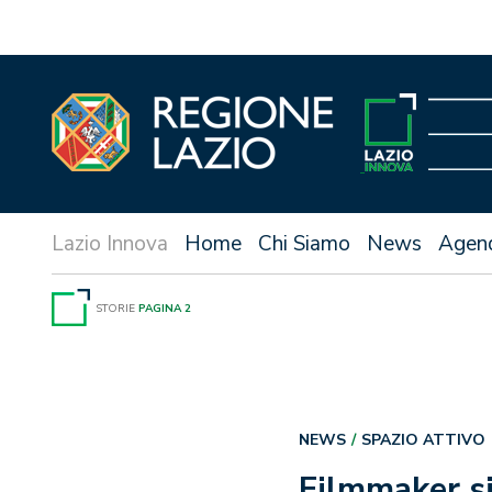
Vai
al
contenuto
Home
Chi Siamo
News
Agen
STORIE
PAGINA 2
NEWS
SPAZIO ATTIVO
Filmmaker si