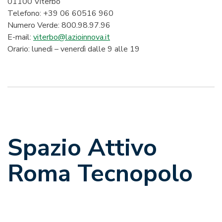
01100 Viterbo
Telefono: +39 06 60516 960
Numero Verde: 800.98.97.96
E-mail:
viterbo@lazioinnova.it
Orario: lunedì – venerdì dalle 9 alle 19
Spazio Attivo
Roma Tecnopolo