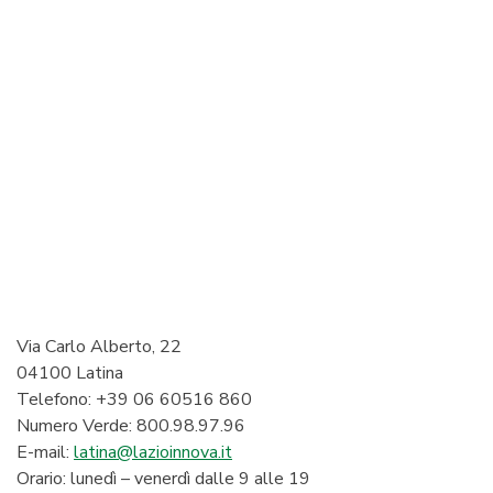
Via Carlo Alberto, 22
04100 Latina
Telefono: +39 06 60516 860
Numero Verde: 800.98.97.96
E-mail:
latina@lazioinnova.it
Orario: lunedì – venerdì dalle 9 alle 19