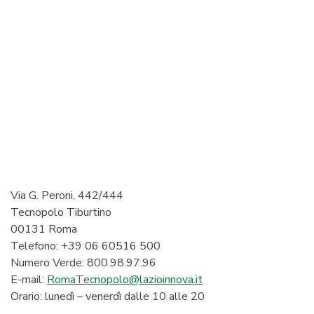
Via G. Peroni, 442/444
Tecnopolo Tiburtino
00131 Roma
Telefono: +39 06 60516 500
Numero Verde: 800.98.97.96
E-mail:
RomaTecnopolo@lazioinnova.it
Orario: lunedì – venerdì dalle 10 alle 20