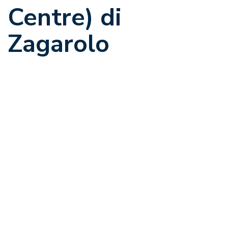
Centre) di
Zagarolo