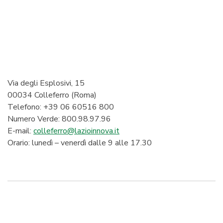
Via degli Esplosivi, 15
00034 Colleferro (Roma)
Telefono: +39 06 60516 800
Numero Verde: 800.98.97.96
E-mail:
colleferro@lazioinnova.it
Orario: lunedì – venerdì dalle 9 alle 17.30