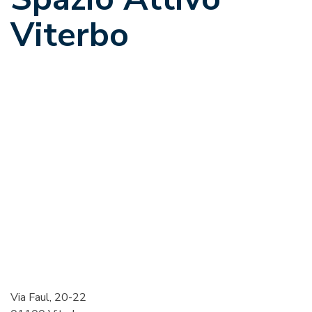
Viterbo
Via Faul, 20-22