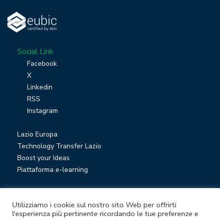
Social Link
Facebook
X
Linkedin
RSS
Instagram
Lazio Europa
Technology Transfer Lazio
Boost your Ideas
Piattaforma e-learning
Orientamento e Contatti
Utilizziamo i cookie sul nostro sito Web per offrirti
Note legali e Privacy Policy
l'esperienza più pertinente ricordando le tue preferenze e
Privacy Newsletter