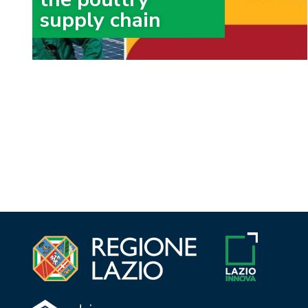
supply chain
Paginazione
degli
articoli