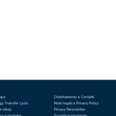
opa
Orientamento e Contatti
y Transfer Lazio
Note legali e Privacy Policy
r Ideas
Privacy Newsletter
ma e-learning
Società trasparente