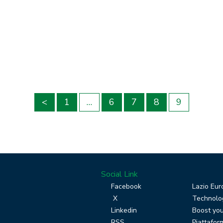
<
1
…
6
7
8
9
Social Link
Facebook
Lazio Eur
X
Technolog
Linkedin
Boost you
RSS
Piattafor