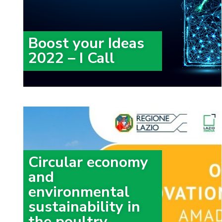
Boost your Ideas
2022 – I Call
Circular economy
and
environmental
sustainability in
the poultry